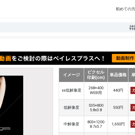
初めての
ピクセル
イメージ
単品価格
印刷(cm)
268×400
xs低解像度
440円
WEB用
535×800
低解像度
550円
5.8x3.8
803×1200
中解像度
1,650円
8.7x5.7