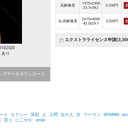
1973×2950
高解像度
3,300円
25.7x18.2
2675×4000
XL高解像度
5,500円
42.0x29.7
エクストラライセンス申請(3,30
102520
：あり
ンプデータダウンロード
ート
セクシー
笑顔
人
人間
女の人
女
ウーマン
WOMAN
wo
笑
笑う
にこやか
smile