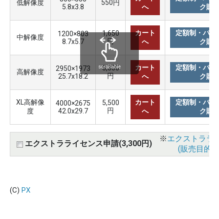
低解像度
550円
5.8x3.8
へ
ク購
カート
定額制・バリ
1,650
1200×803
中解像度
円
8.7x5.7
へ
ク購
カート
定額制・バリ
3,300
scrollable
2950×1973
高解像度
円
25.7x18.2
へ
ク購
XL高解像
カート
定額制・バリ
5,500
4000×2675
円
度
42.0x29.7
へ
ク購
※
エクストララ
エクストラライセンス申請(3,300円)
(販売目的使
(C)
PX