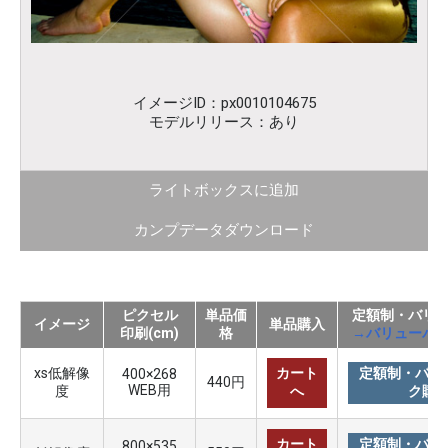
イメージID：px0010104675
モデルリリース：あり
ライトボックスに追加
カンプデータダウンロード
ピクセル
単品価
定額制・バリ
イメージ
単品購入
印刷(cm)
格
→バリューパ
xs低解像
カート
定額制・バリ
400×268
440円
WEB用
度
へ
ク購
カート
定額制・バリ
800×535