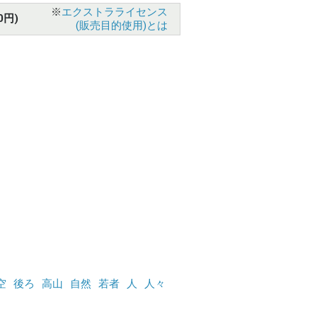
※
エクストラライセンス
0円)
(販売目的使用)とは
空
後ろ
高山
自然
若者
人
人々