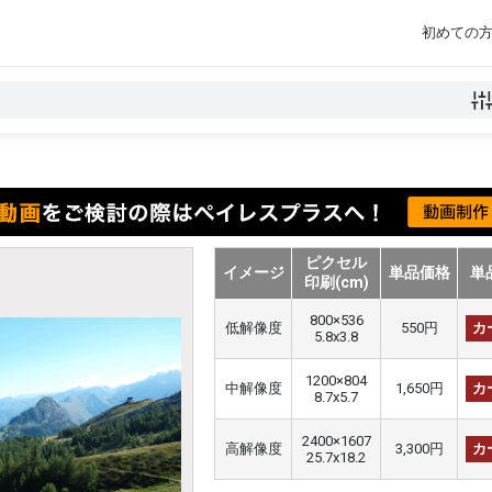
初めての
ピクセル
イメージ
単品価格
単
印刷(cm)
800×536
低解像度
550円
カ
5.8x3.8
1200×804
中解像度
1,650円
カ
8.7x5.7
2400×1607
高解像度
3,300円
カ
25.7x18.2