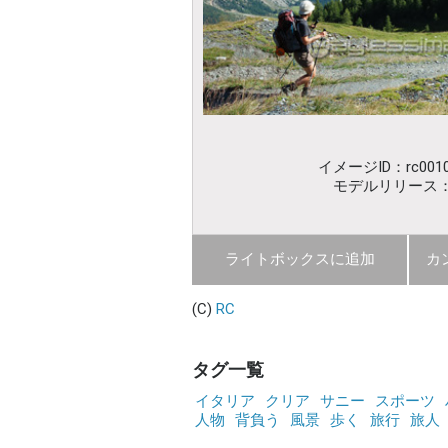
イメージID：rc0010
モデルリリース
ライトボックスに追加
カ
(C)
RC
タグ一覧
イタリア
クリア
サニー
スポーツ
人物
背負う
風景
歩く
旅行
旅人