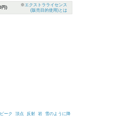
※
エクストラライセンス
0円)
(販売目的使用)とは
ピーク
頂点
反射
岩
雪のように降