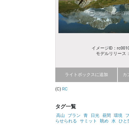
イメージID：rc0010
モデルリリース
ライトボックスに追加
カ
(C)
RC
タグ一覧
高山
ブラン
青
日光
昼間
環境
らせられる
サミット
眺め
水
ひと