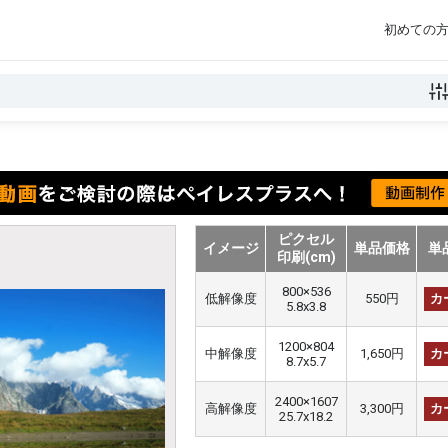
初めての
ピクセル
イメージ
単品価格
単
印刷(cm)
800×536
低解像度
550円
カ
5.8x3.8
1200×804
中解像度
1,650円
カ
8.7x5.7
2400×1607
高解像度
3,300円
カ
25.7x18.2