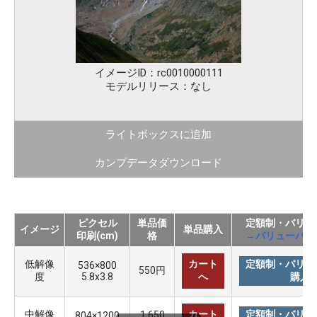
イメージID：rc0010000111
モデルリリース：なし
ライトボックスに追加
カンプデータダウンロード
ピクセル
単品価
定額制・バリュ
イメージ
単品購入
印刷(cm)
格
→バリューパッ
低解像
カート
定額制・バリュ
536×800
550円
度
5.8x3.8
へ
購入
中解像
カート
定額制・バリュ
1,650
804×1200