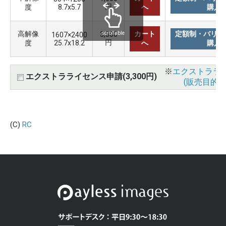
円
度
8.7x5.7
へ
購入
高解像
カート
定額制・バリュ
3,300
scrollable
1607×2400
円
度
25.7x18.2
へ
購入
※
エクストララ
エクストラライセンス申請(3,300円)
(販売目的使
(C)
RC