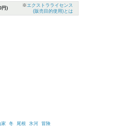
※
エクストラライセンス
0円)
(販売目的使用)とは
山家
冬
尾根
氷河
冒険