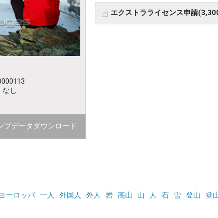
エクストラライセンス申請(3,30
000113
：なし
ンプデータダウンロード
ヨーロッパ
一人
外国人
外人
岩
高山
山
人
石
雪
登山
登