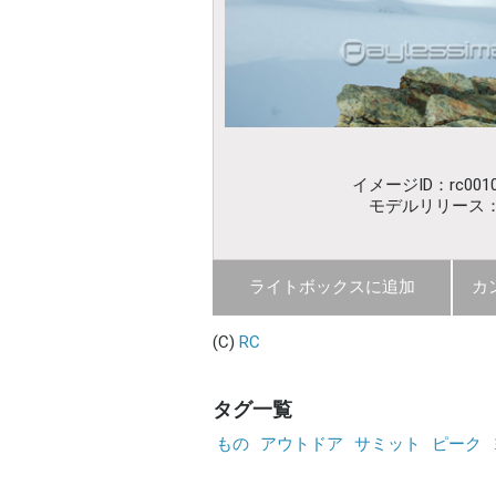
イメージID：rc0010
モデルリリース
ライトボックスに追加
カ
(C)
RC
タグ一覧
もの
アウトドア
サミット
ピーク