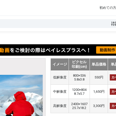
初めての
ピクセル
イメージ
単品価格
単
印刷(cm)
800×536
低解像度
550円
カ
5.8x3.8
1200×804
中解像度
1,650円
カ
8.7x5.7
2400×1607
高解像度
3,300円
カ
25.7x18.2