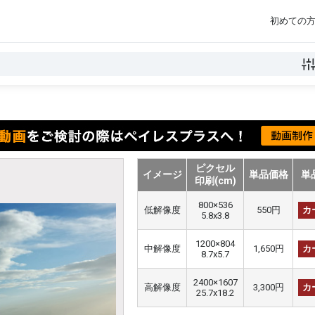
初めての
ピクセル
イメージ
単品価格
単
印刷(cm)
800×536
低解像度
550円
カ
5.8x3.8
1200×804
中解像度
1,650円
カ
8.7x5.7
2400×1607
高解像度
3,300円
カ
25.7x18.2