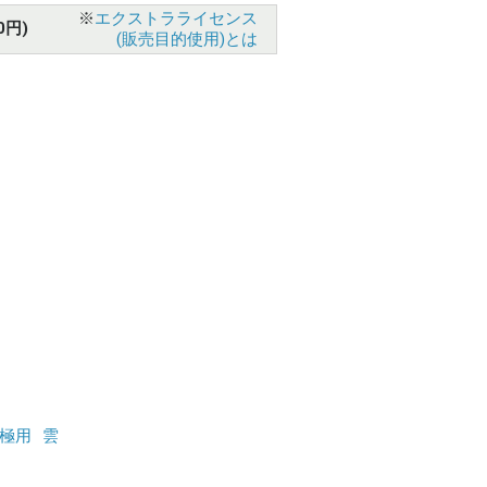
※
エクストラライセンス
0円)
(販売目的使用)とは
極用
雲