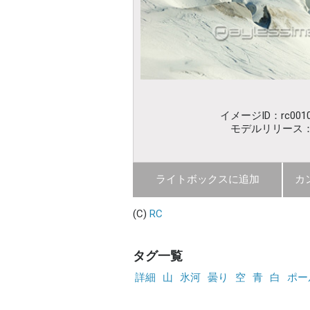
イメージID：rc0010
モデルリリース
ライトボックスに追加
カ
(C)
RC
タグ一覧
詳細
山
氷河
曇り
空
青
白
ポー