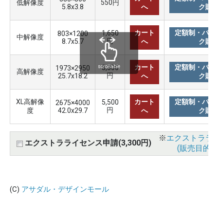
低解像度
550円
5.8x3.8
へ
ク購
カート
定額制・バリ
1,650
803×1200
中解像度
円
8.7x5.7
へ
ク購
カート
定額制・バリ
3,300
scrollable
1973×2950
高解像度
円
25.7x18.2
へ
ク購
XL高解像
カート
定額制・バリ
5,500
2675×4000
円
度
42.0x29.7
へ
ク購
※
エクストララ
エクストラライセンス申請(3,300円)
(販売目的使
(C)
アサダル・デザインモール