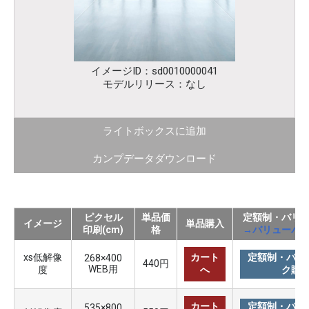
イメージID：sd0010000041
モデルリリース：なし
ライトボックスに追加
カンプデータダウンロード
ピクセル
単品価
定額制・バリ
イメージ
単品購入
印刷(cm)
格
→バリューパ
xs低解像
カート
定額制・バリ
268×400
440円
WEB用
度
へ
ク購
カート
定額制・バリ
535×800