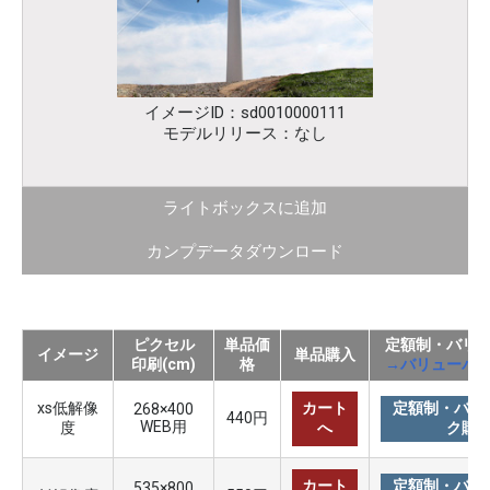
イメージID：sd0010000111
モデルリリース：なし
ライトボックスに追加
カンプデータダウンロード
ピクセル
単品価
定額制・バリ
イメージ
単品購入
印刷(cm)
格
→バリューパ
xs低解像
カート
定額制・バリ
268×400
440円
WEB用
度
へ
ク購
カート
定額制・バリ
535×800