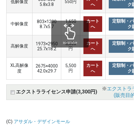
低解像度
550円
5.8x3.8
へ
ク購
カート
定額制・バリ
1,650
803×1200
中解像度
円
8.7x5.7
へ
ク購
カート
定額制・バリ
3,300
scrollable
1973×2950
高解像度
円
25.7x18.2
へ
ク購
XL高解像
カート
定額制・バリ
5,500
2675×4000
円
度
42.0x29.7
へ
ク購
※
エクストララ
エクストラライセンス申請(3,300円)
(販売目的使
(C)
アサダル・デザインモール