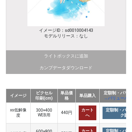
イメージID：sd0010004143
モデルリリース：なし
ライトボックスに追加
カンプデータダウンロード
ピクセル
単品価
定額制・バリ
イメージ
単品購入
印刷(cm)
格
→バリューパ
xs低解像
カート
定額制・バリ
300×400
440円
WEB用
度
へ
ク購
カート
定額制・バリ
600×800