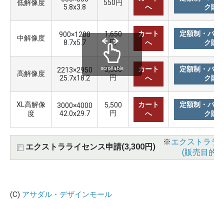
低解像度
550円
5.8x3.8
へ
ク購
カート
定額制・バリ
1,650
900×1200
中解像度
円
8.7x5.7
へ
ク購
カート
定額制・バリ
3,300
scrollable
2213×2950
高解像度
円
25.7x18.2
へ
ク購
XL高解像
カート
定額制・バリ
5,500
3000×4000
円
度
42.0x29.7
へ
ク購
※
エクストララ
エクストラライセンス申請(3,300円)
(販売目的使
(C)
アサダル・デザインモール