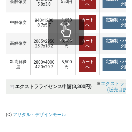
低解像度
550円
5.8x3.8
へ
ク購
カート
定額制・バリ
1,650
840×1200
中解像度
円
8.7x5.7
へ
ク購
カート
定額制・バリ
3,300
scrollable
2065×2950
高解像度
円
25.7x18.2
へ
ク購
XL高解像
カート
定額制・バリ
5,500
2800×4000
円
度
42.0x29.7
へ
ク購
※
エクストララ
エクストラライセンス申請(3,300円)
(販売目的使
(C)
アサダル・デザインモール