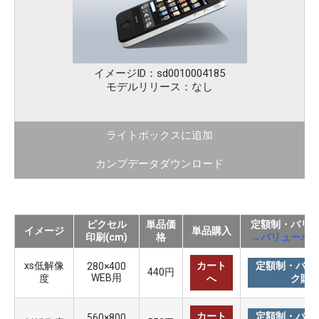
イメージID：sd0010004185
モデルリリース：なし
ライトボックスに追加
カンプデータダウンロード
ピクセル
単品価
定額制・バリ
イメージ
単品購入
印刷(cm)
格
→バリューパ
xs低解像
カート
定額制・バリ
280×400
440円
WEB用
度
へ
ク購
カート
定額制・バリ
560×800