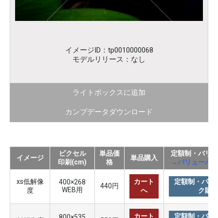
イメージID：tp0010000068
モデルリリース：なし
ライトボックスに追加
カンプデータダウンロード
ピクセル
単品価
定額制・バリ
イメージ
単品購入
印刷(cm)
格
→バリューパ
xs低解像
カート
定額制・バリ
400×268
440円
WEB用
度
へ
ク購
カート
定額制・バリ
800×535