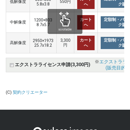
低解像度
550円
5.8x3.8
へ
ク購
カート
定額制・バリ
1,650
1200×803
中解像度
円
8.7x5.7
へ
ク購
scrollable
カート
定額制・バリ
3,300
2950×1973
高解像度
円
25.7x18.2
へ
ク購
※
エクストララ
エクストラライセンス申請(3,300円)
(販売目的使
(C)
契約クリエーター