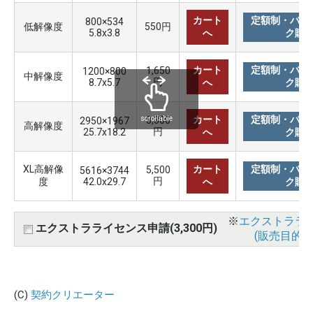
カート
定額制・バリ
800×534
低解像度
550円
5.8x3.8
へ
ク購
カート
定額制・バリ
1,650
1200×800
中解像度
円
8.7x5.7
へ
ク購
カート
定額制・バリ
3,300
scrollable
2950×1967
高解像度
円
25.7x18.2
へ
ク購
XL高解像
カート
定額制・バリ
5,500
5616×3744
円
度
42.0x29.7
へ
ク購
※
エクストララ
エクストラライセンス申請(3,300円)
(販売目的使
(C)
契約クリエーター