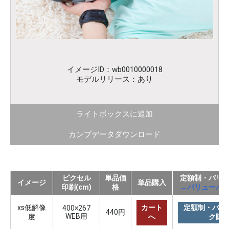
イメージID：wb0010000018
モデルリリース：あり
ライトボックスに追加
カンプデータダウンロード
ピクセル
単品価
定額制・バリ
イメージ
単品購入
印刷(cm)
格
→バリューパ
xs低解像
カート
定額制・バリ
400×267
440円
WEB用
度
へ
ク購