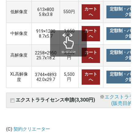
カート
定額制・バリ
613×800
低解像度
550円
5.8x3.8
へ
ク購
カート
定額制・バリ
1,650
919×1200
中解像度
円
8.7x5.7
へ
ク購
カート
定額制・バリ
3,300
scrollable
2258×2950
高解像度
円
25.7x18.2
へ
ク購
XL高解像
カート
定額制・バリ
5,500
3744×4893
円
度
42.0x29.7
へ
ク購
※
エクストララ
エクストラライセンス申請(3,300円)
(販売目的使
(C)
契約クリエーター