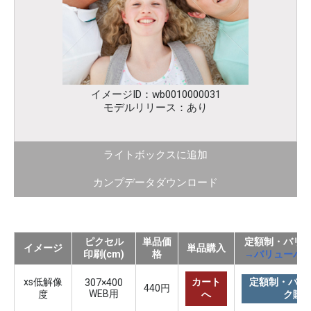
イメージID：wb0010000031
モデルリリース：あり
ライトボックスに追加
カンプデータダウンロード
ピクセル
単品価
定額制・バリ
イメージ
単品購入
印刷(cm)
格
→バリューパ
xs低解像
カート
定額制・バリ
307×400
440円
WEB用
度
へ
ク購