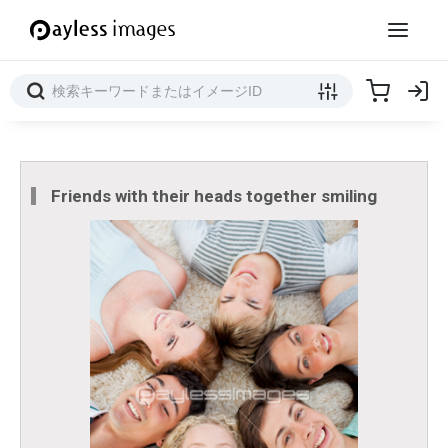
Friends with their heads together smiling