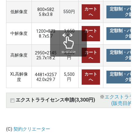
カート
定額制・バリ
800×582
低解像度
550円
5.8x3.8
へ
ク購
カート
定額制・バリ
1,650
1200×873
中解像度
円
8.7x5.7
へ
ク購
カート
定額制・バリ
3,300
scrollable
2950×2145
高解像度
円
25.7x18.2
へ
ク購
XL高解像
カート
定額制・バリ
5,500
4481×3257
円
度
42.0x29.7
へ
ク購
※
エクストララ
エクストラライセンス申請(3,300円)
(販売目的使
(C)
契約クリエーター