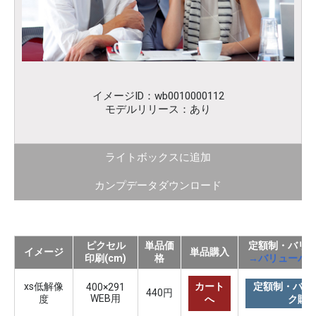
イメージID：wb0010000112
モデルリリース：あり
ライトボックスに追加
カンプデータダウンロード
ピクセル
単品価
定額制・バリ
イメージ
単品購入
印刷(cm)
格
→バリューパ
xs低解像
カート
定額制・バリ
400×291
440円
WEB用
度
へ
ク購