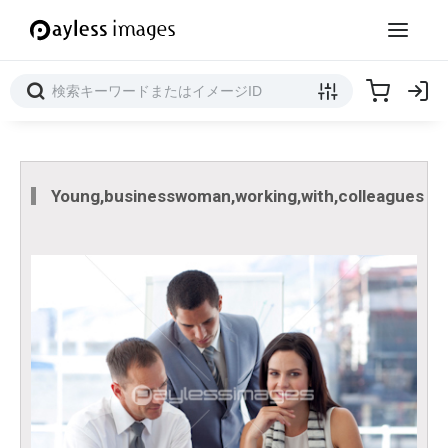
Young,businesswoman,working,with,colleagues