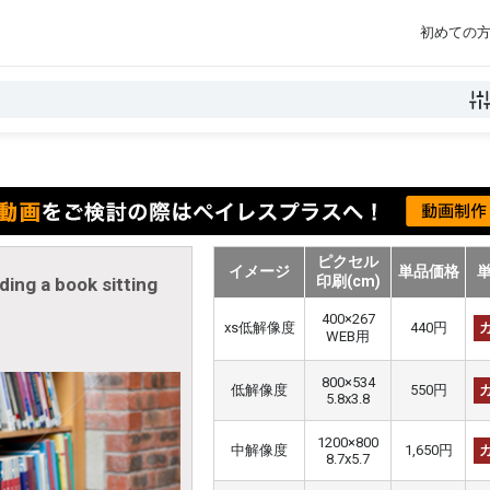
初めての
ピクセル
イメージ
単品価格
印刷(cm)
ing a book sitting
400×267
xs低解像度
440円
WEB用
800×534
低解像度
550円
5.8x3.8
1200×800
中解像度
1,650円
8.7x5.7