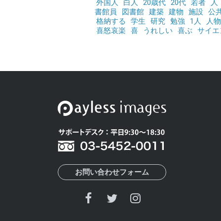
外国人
白人
20歳代
20代
若者
人
書館員
図書館
建築
建物
施設
公
格納する
学生
研究
勉強
1人
人物
喜怒哀楽
喜
うれしい
喜ぶ
サイエ
お問い合わせフォーム