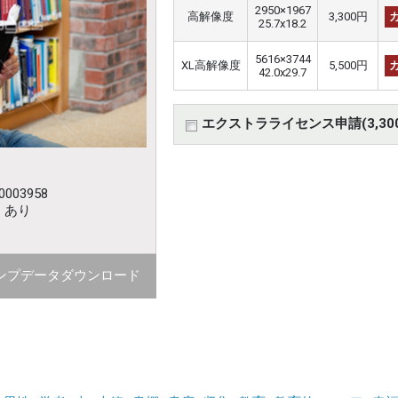
2950×1967
高解像度
3,300円
25.7x18.2
5616×3744
XL高解像度
5,500円
42.0x29.7
エクストラライセンス申請(3,30
003958
：あり
ンプデータダウンロード