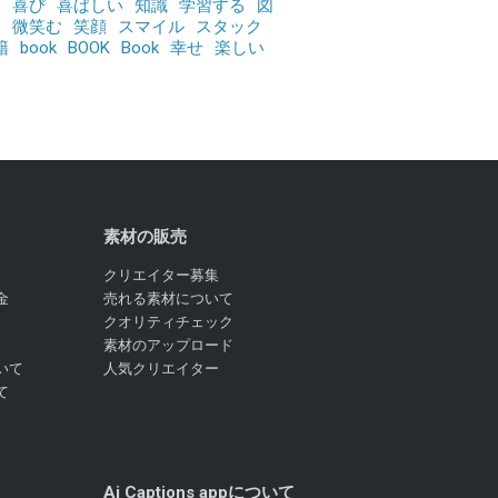
福
喜び
喜ばしい
知識
学習する
図
棚
微笑む
笑顔
スマイル
スタック
籍
book
BOOK
Book
幸せ
楽しい
素材の販売
クリエイター募集
金
売れる素材について
クオリティチェック
素材のアップロード
いて
人気クリエイター
て
Ai Captions appについて