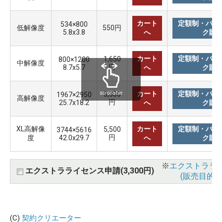
カート
定額制・バリ
534×800
低解像度
550円
5.8x3.8
へ
ク購
カート
定額制・バリ
1,650
800×1200
中解像度
円
8.7x5.7
へ
ク購
カート
定額制・バリ
3,300
scrollable
1967×2950
高解像度
円
25.7x18.2
へ
ク購
XL高解像
カート
定額制・バリ
5,500
3744×5616
円
度
42.0x29.7
へ
ク購
※
エクストララ
エクストラライセンス申請(3,300円)
(販売目的使
(C)
契約クリエーター