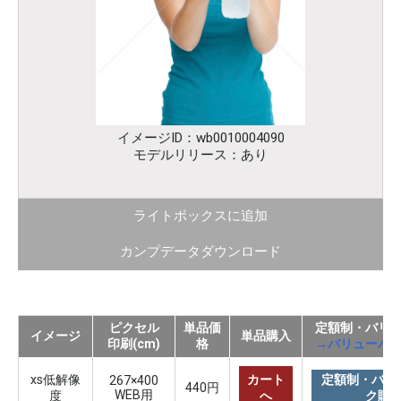
イメージID：wb0010004090
モデルリリース：あり
ライトボックスに追加
カンプデータダウンロード
ピクセル
単品価
定額制・バリ
イメージ
単品購入
印刷(cm)
格
→バリューパ
xs低解像
カート
定額制・バリ
267×400
440円
WEB用
度
へ
ク購