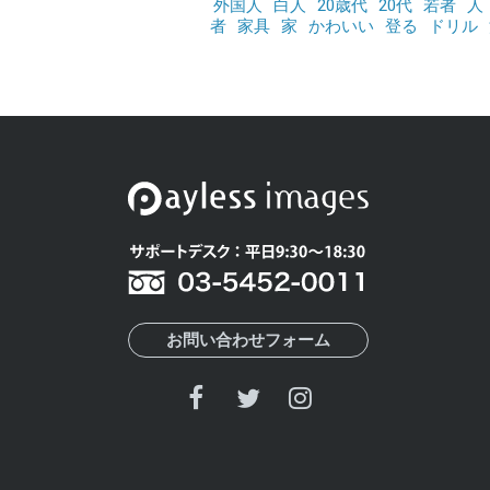
外国人
白人
20歳代
20代
若者
人
者
家具
家
かわいい
登る
ドリル
お問い合わせフォーム