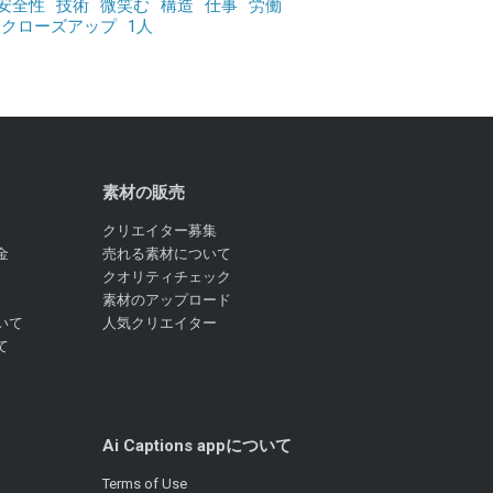
安全性
技術
微笑む
構造
仕事
労働
クローズアップ
1人
素材の販売
クリエイター募集
金
売れる素材について
クオリティチェック
素材のアップロード
いて
人気クリエイター
て
Ai Captions appについて
Terms of Use