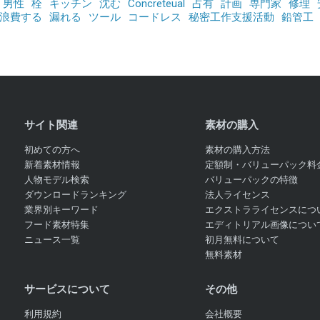
男性
栓
キッチン
沈む
Concreteual
占有
計画
専門家
修理
浪費する
漏れる
ツール
コードレス
秘密工作支援活動
鉛管工
サイト関連
素材の購入
初めての方へ
素材の購入方法
新着素材情報
定額制・バリューパック料
人物モデル検索
バリューパックの特徴
ダウンロードランキング
法人ライセンス
業界別キーワード
エクストラライセンスにつ
フード素材特集
エディトリアル画像につい
ニュース一覧
初月無料について
無料素材
サービスについて
その他
利用規約
会社概要