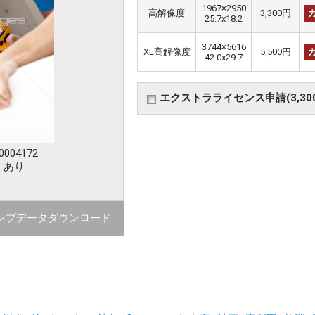
1967×2950
高解像度
3,300円
25.7x18.2
3744×5616
XL高解像度
5,500円
42.0x29.7
エクストラライセンス申請(3,30
004172
：あり
ンプデータダウンロード