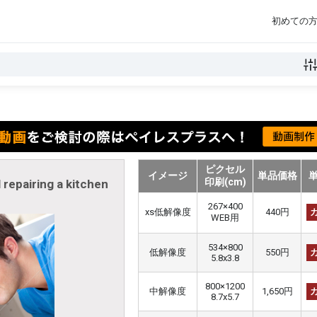
初めての
ピクセル
イメージ
単品価格
印刷(cm)
 repairing a kitchen
267×400
xs低解像度
440円
WEB用
534×800
低解像度
550円
5.8x3.8
800×1200
中解像度
1,650円
8.7x5.7