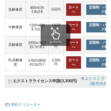
カート
定額制・バリ
800×534
低解像度
550円
5.8x3.8
へ
ク購
カート
定額制・バリ
1,650
1200×800
中解像度
円
8.7x5.7
へ
ク購
カート
定額制・バリ
3,300
scrollable
2950×1967
高解像度
円
25.7x18.2
へ
ク購
XL高解像
カート
定額制・バリ
5,500
5760×3840
円
度
42.0x29.7
へ
ク購
※
エクストララ
エクストラライセンス申請(3,300円)
(販売目的使
(C)
契約クリエーター