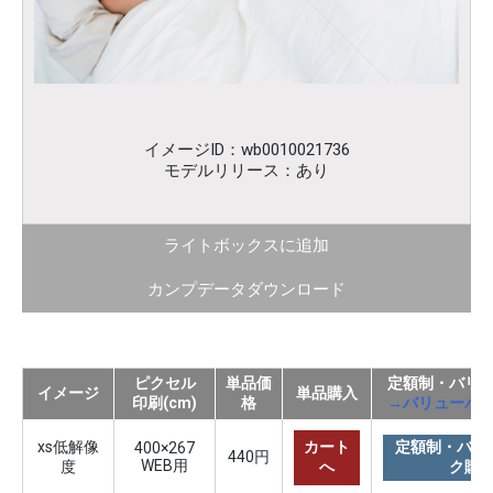
イメージID：wb0010021736
モデルリリース：あり
ライトボックスに追加
カンプデータダウンロード
ピクセル
単品価
定額制・バリ
イメージ
単品購入
印刷(cm)
格
→バリューパ
xs低解像
カート
定額制・バリ
400×267
440円
WEB用
度
へ
ク購