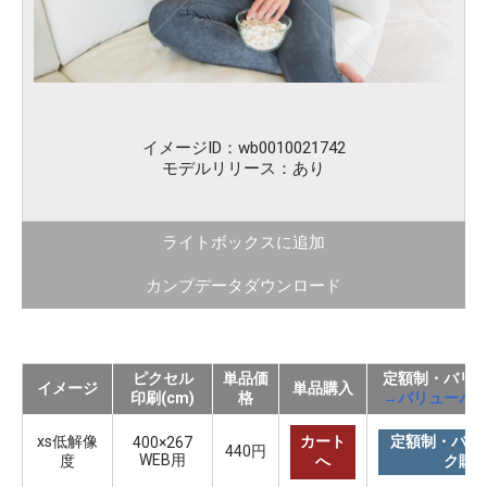
イメージID：wb0010021742
モデルリリース：あり
ライトボックスに追加
カンプデータダウンロード
ピクセル
単品価
定額制・バリ
イメージ
単品購入
印刷(cm)
格
→バリューパ
xs低解像
カート
定額制・バリ
400×267
440円
WEB用
度
へ
ク購