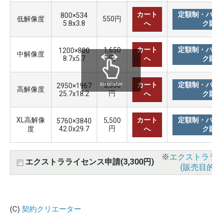
カート
定額制・バリ
800×534
低解像度
550円
5.8x3.8
へ
ク購
カート
定額制・バリ
1,650
1200×800
中解像度
円
8.7x5.7
へ
ク購
カート
定額制・バリ
3,300
scrollable
2950×1967
高解像度
円
25.7x18.2
へ
ク購
XL高解像
カート
定額制・バリ
5,500
5760×3840
円
度
42.0x29.7
へ
ク購
※
エクストララ
エクストラライセンス申請(3,300円)
(販売目的使
(C)
契約クリエーター