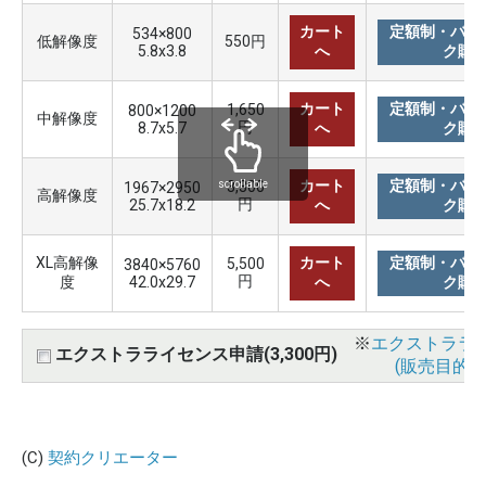
カート
定額制・バリ
534×800
低解像度
550円
5.8x3.8
へ
ク購
カート
定額制・バリ
1,650
800×1200
中解像度
円
8.7x5.7
へ
ク購
カート
定額制・バリ
3,300
scrollable
1967×2950
高解像度
円
25.7x18.2
へ
ク購
XL高解像
カート
定額制・バリ
5,500
3840×5760
円
度
42.0x29.7
へ
ク購
※
エクストララ
エクストラライセンス申請(3,300円)
(販売目的使
(C)
契約クリエーター