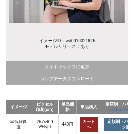
イメージID：wb0010021825
モデルリリース：あり
ライトボックスに追加
カンプデータダウンロード
ピクセル
単品価
定額制・バリ
イメージ
単品購入
印刷(cm)
格
→バリューパ
xs低解像
カート
定額制・バリ
267×400
440円
WEB用
度
へ
ク購