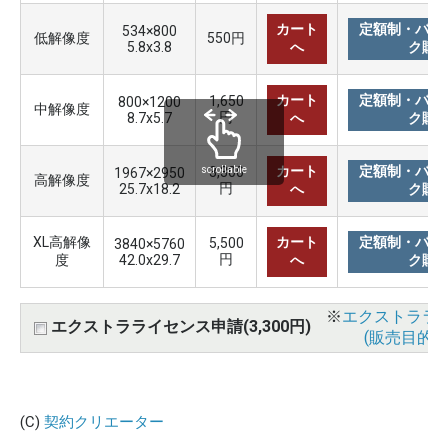
カート
定額制・バリ
534×800
低解像度
550円
5.8x3.8
へ
ク購
カート
定額制・バリ
1,650
800×1200
中解像度
円
8.7x5.7
へ
ク購
カート
定額制・バリ
3,300
scrollable
1967×2950
高解像度
円
25.7x18.2
へ
ク購
XL高解像
カート
定額制・バリ
5,500
3840×5760
円
度
42.0x29.7
へ
ク購
※
エクストララ
エクストラライセンス申請(3,300円)
(販売目的使
(C)
契約クリエーター