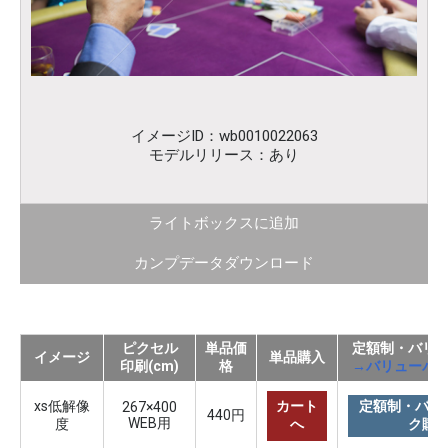
イメージID：wb0010022063
モデルリリース：あり
ライトボックスに追加
カンプデータダウンロード
ピクセル
単品価
定額制・バリ
イメージ
単品購入
印刷(cm)
格
→バリューパ
xs低解像
カート
定額制・バリ
267×400
440円
WEB用
度
へ
ク購