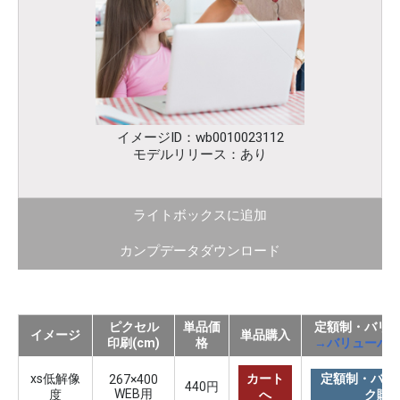
イメージID：wb0010023112
モデルリリース：あり
ライトボックスに追加
カンプデータダウンロード
ピクセル
単品価
定額制・バリ
イメージ
単品購入
印刷(cm)
格
→バリューパ
xs低解像
カート
定額制・バリ
267×400
440円
WEB用
度
へ
ク購