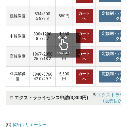
カート
定額制・バリ
534×800
低解像度
550円
5.8x3.8
へ
ク購
カート
定額制・バリ
1,650
800×1200
中解像度
円
8.7x5.7
へ
ク購
カート
定額制・バリ
3,300
scrollable
1967×2950
高解像度
円
25.7x18.2
へ
ク購
XL高解像
カート
定額制・バリ
5,500
3840×5760
円
度
42.0x29.7
へ
ク購
※
エクストララ
エクストラライセンス申請(3,300円)
(販売目的使
(C)
契約クリエーター