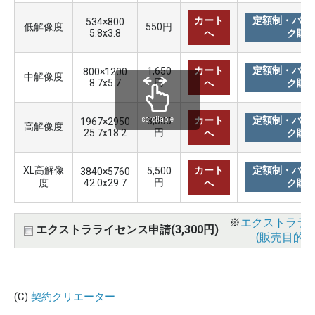
カート
定額制・バリ
534×800
低解像度
550円
5.8x3.8
へ
ク購
カート
定額制・バリ
1,650
800×1200
中解像度
円
8.7x5.7
へ
ク購
カート
定額制・バリ
3,300
scrollable
1967×2950
高解像度
円
25.7x18.2
へ
ク購
XL高解像
カート
定額制・バリ
5,500
3840×5760
円
度
42.0x29.7
へ
ク購
※
エクストララ
エクストラライセンス申請(3,300円)
(販売目的使
(C)
契約クリエーター