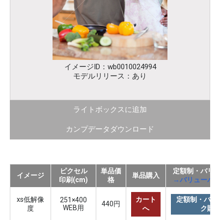
イメージID：wb0010024994
モデルリリース：あり
ライトボックスに追加
カンプデータダウンロード
ピクセル
単品価
定額制・バリ
イメージ
単品購入
印刷(cm)
格
→バリューパ
xs低解像
カート
定額制・バリ
251×400
440円
WEB用
度
へ
ク購