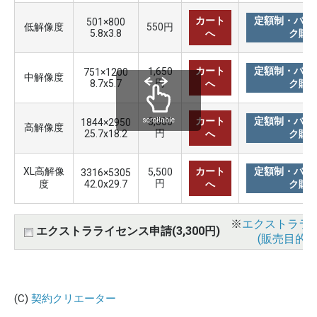
カート
定額制・バリ
501×800
低解像度
550円
5.8x3.8
へ
ク購
カート
定額制・バリ
1,650
751×1200
中解像度
円
8.7x5.7
へ
ク購
カート
定額制・バリ
3,300
scrollable
1844×2950
高解像度
円
25.7x18.2
へ
ク購
XL高解像
カート
定額制・バリ
5,500
3316×5305
円
度
42.0x29.7
へ
ク購
※
エクストララ
エクストラライセンス申請(3,300円)
(販売目的使
(C)
契約クリエーター