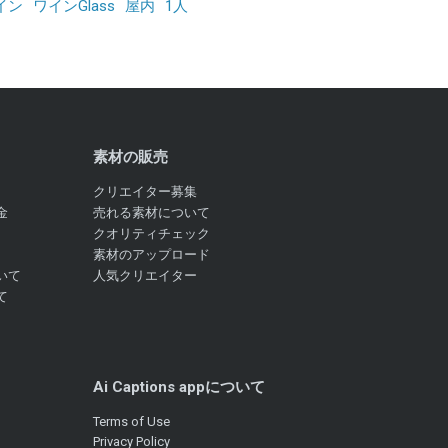
イン
ワインGlass
屋内
1人
素材の販売
クリエイター募集
金
売れる素材について
クオリティチェック
素材のアップロード
いて
人気クリエイター
て
Ai Captions appについて
Terms of Use
Privacy Policy