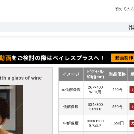
初めての
ピクセル
イメージ
単品価格
印刷(cm)
th a glass of wine
267×400
xs低解像度
440円
WEB用
534×800
低解像度
550円
5.8x3.8
800×1200
中解像度
1,650円
8.7x5.7