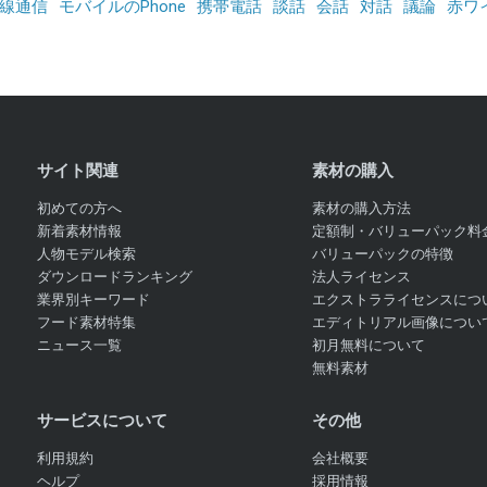
線通信
モバイルのPhone
携帯電話
談話
会話
対話
議論
赤ワ
サイト関連
素材の購入
初めての方へ
素材の購入方法
新着素材情報
定額制・バリューパック料
人物モデル検索
バリューパックの特徴
ダウンロードランキング
法人ライセンス
業界別キーワード
エクストラライセンスにつ
フード素材特集
エディトリアル画像につい
ニュース一覧
初月無料について
無料素材
サービスについて
その他
利用規約
会社概要
ヘルプ
採用情報