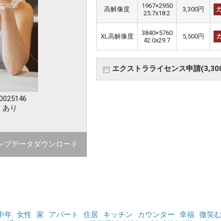
1967×2950
高解像度
3,300円
25.7x18.2
3840×5760
XL高解像度
5,500円
42.0x29.7
エクストラライセンス申請(3,30
025146
：あり
ンプデータダウンロード
中年
女性
家
アパート
住居
キッチン
カウンター
幸福
微笑