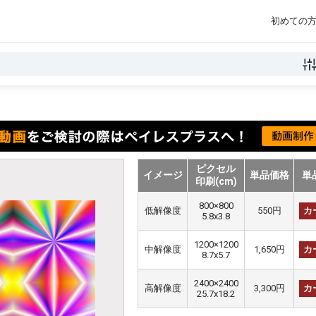
初めての
ピクセル
イメージ
単品価格
単
印刷(cm)
800×800
低解像度
550円
カ
5.8x3.8
1200×1200
中解像度
1,650円
カ
8.7x5.7
2400×2400
高解像度
3,300円
カ
25.7x18.2