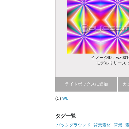
イメージID：wz0010
モデルリリース
ライトボックスに追加
カ
(C)
WD
タグ一覧
バックグラウンド
背景素材
背景