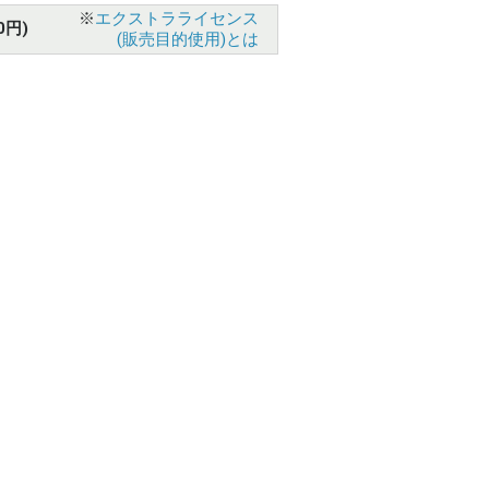
※
エクストラライセンス
0円)
(販売目的使用)とは