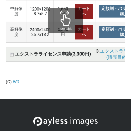
中解像
カート
定額制・バリュ
1,650
1200×1200
円
度
8.7x5.7
へ
購入
高解像
カート
定額制・バリュ
3,300
scrollable
2400×2400
円
度
25.7x18.2
へ
購入
※
エクストララ
エクストラライセンス申請(3,300円)
(販売目的使
(C)
WD