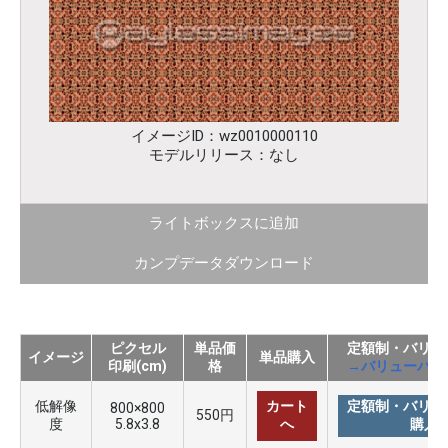
イメージID：wz0010000110
モデルリリース：なし
ライトボックスに追加
カンプデータダウンロード
ピクセル
単品価
定額制・バリュ
イメージ
単品購入
印刷(cm)
格
→バリューパッ
低解像
カート
定額制・バリュ
800×800
550円
度
5.8x3.8
へ
購入