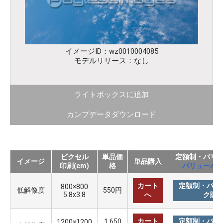
イメージID：wz0010004085
モデルリリース：なし
ライトボックスに追加
カンプデータダウンロード
ピクセル
単品価
定額制・バリ
イメージ
単品購入
印刷(cm)
格
→バリューパ
カート
定額制・バリ
800×800
低解像度
550円
5.8x3.8
へ
ク購
カート
定額制・バリ
1,650
1200×1200