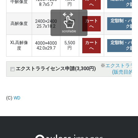
中解像度
円
8.7x5.7
へ
ク購
カート
定額制・バリ
3,300
2400×2400
高解像度
円
25.7x18.2
へ
ク購
scrollable
XL高解像
カート
定額制・バリ
5,500
4000×4000
円
度
42.0x29.7
へ
ク購
※
エクストララ
エクストラライセンス申請(3,300円)
(販売目的使
(C)
WD