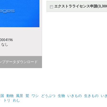
エクストラライセンス申請(3,30
004196
：なし
ンプデータダウンロード
天国
動物
風景
鷲
ワシ
どうぶつ
生物
いきもの
生きもの
い
り
トリ
わし