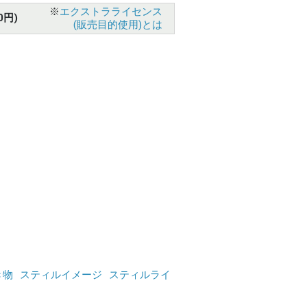
※
エクストラライセンス
0円)
(販売目的使用)とは
き物
スティルイメージ
スティルライ