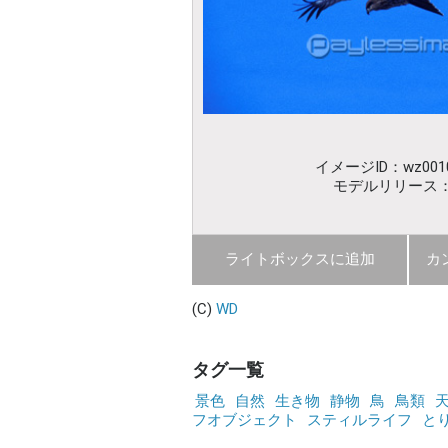
イメージID：wz0010
モデルリリース
ライトボックスに追加
カ
(C)
WD
タグ一覧
景色
自然
生き物
静物
鳥
鳥類
フオブジェクト
スティルライフ
と