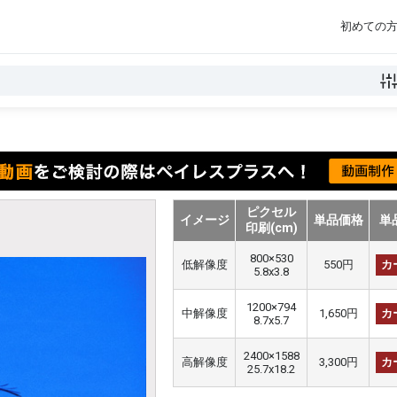
初めての
ピクセル
イメージ
単品価格
単
印刷(cm)
800×530
低解像度
550円
カ
5.8x3.8
1200×794
中解像度
1,650円
カ
8.7x5.7
2400×1588
高解像度
3,300円
カ
25.7x18.2