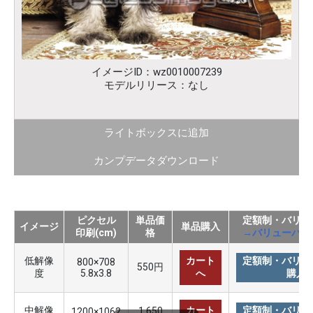
イメージID：wz0010007239
モデルリリース：なし
ライトボックスに追加
カンプデータダウンロード
ピクセル
単品価
定額制・バリュ
イメージ
単品購入
印刷(cm)
格
→バリューパッ
低解像
カート
定額制・バリュ
800×708
550円
度
5.8x3.8
へ
購入
中解像
カート
定額制・バリュ
1,650
1200×1062