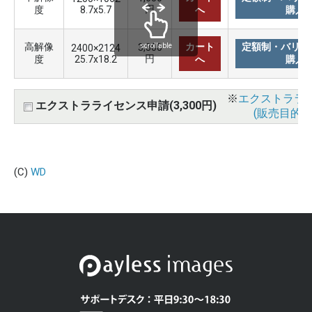
円
度
8.7x5.7
へ
購入
高解像
カート
定額制・バリュ
3,300
scrollable
2400×2124
円
度
25.7x18.2
へ
購入
※
エクストララ
エクストラライセンス申請(3,300円)
(販売目的使
(C)
WD