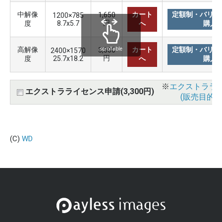
中解像
カート
定額制・バリュ
1,650
1200×785
円
度
8.7x5.7
へ
購入
高解像
カート
定額制・バリュ
3,300
scrollable
2400×1570
円
度
25.7x18.2
へ
購入
※
エクストララ
エクストラライセンス申請(3,300円)
(販売目的使
(C)
WD