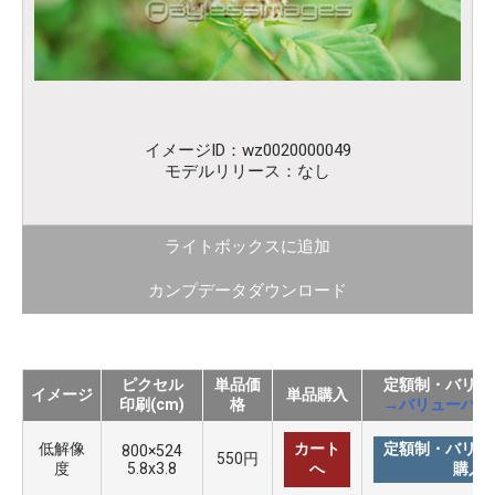
イメージID：wz0020000049
モデルリリース：なし
ライトボックスに追加
カンプデータダウンロード
ピクセル
単品価
定額制・バリュ
イメージ
単品購入
印刷(cm)
格
→バリューパッ
低解像
カート
定額制・バリュ
800×524
550円
度
5.8x3.8
へ
購入