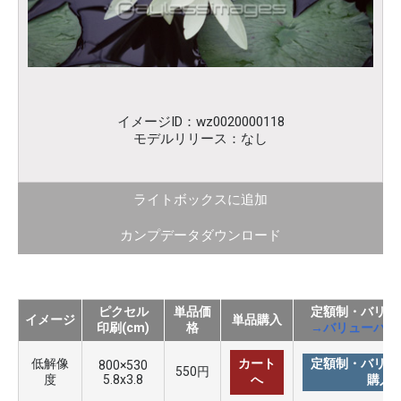
イメージID：wz0020000118
モデルリリース：なし
ライトボックスに追加
カンプデータダウンロード
ピクセル
単品価
定額制・バリュ
イメージ
単品購入
印刷(cm)
格
→バリューパッ
低解像
カート
定額制・バリュ
800×530
550円
度
5.8x3.8
へ
購入