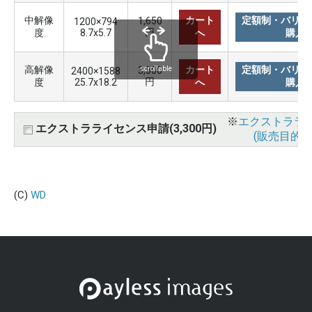
中解像
カート
定額制・バリュ
1,650
1200×794
円
度
8.7x5.7
へ
購入
高解像
カート
定額制・バリュ
3,300
scrollable
2400×1588
円
度
25.7x18.2
へ
購入
※
エクストララ
エクストラライセンス申請(3,300円)
(販売目的使
(C)
WD