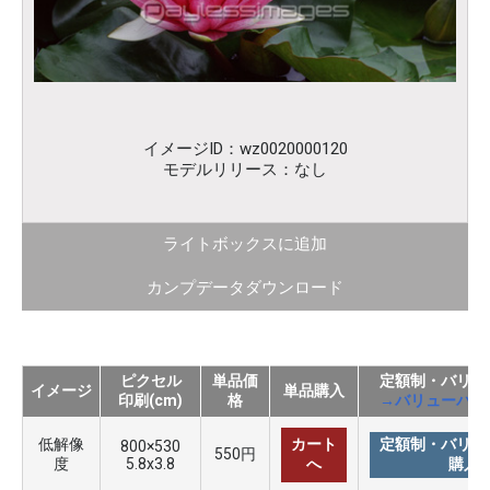
イメージID：wz0020000120
モデルリリース：なし
ライトボックスに追加
カンプデータダウンロード
ピクセル
単品価
定額制・バリュ
イメージ
単品購入
印刷(cm)
格
→バリューパッ
低解像
カート
定額制・バリュ
800×530
550円
度
5.8x3.8
へ
購入