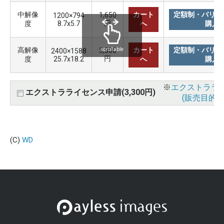
中解像
カート
定額制・バリュ
1,650
1200×794
円
度
8.7x5.7
へ
購入
高解像
カート
定額制・バリュ
3,300
scrollable
2400×1588
円
度
25.7x18.2
へ
購入
※
エクストララ
エクストラライセンス申請(3,300円)
(販売目的使
(C)
WD