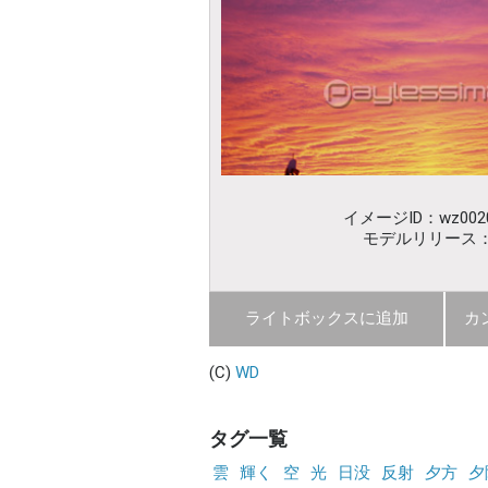
イメージID：wz0020
モデルリリース
ライトボックスに追加
カ
(C)
WD
タグ一覧
雲
輝く
空
光
日没
反射
夕方
夕