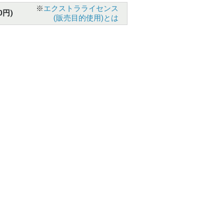
※
エクストラライセンス
0円)
(販売目的使用)とは