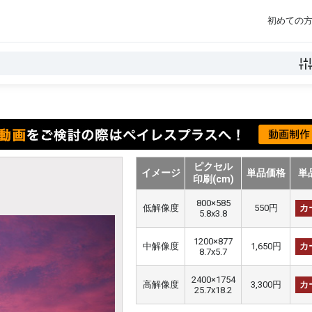
初めての
ピクセル
イメージ
単品価格
単
印刷(cm)
800×585
低解像度
550円
カ
5.8x3.8
1200×877
中解像度
1,650円
カ
8.7x5.7
2400×1754
高解像度
3,300円
カ
25.7x18.2