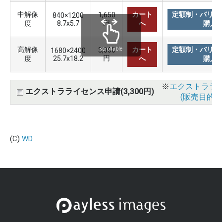
中解像
カート
定額制・バリュ
1,650
840×1200
円
度
8.7x5.7
へ
購入
高解像
カート
定額制・バリュ
3,300
scrollable
1680×2400
円
度
25.7x18.2
へ
購入
※
エクストララ
エクストラライセンス申請(3,300円)
(販売目的使
(C)
WD