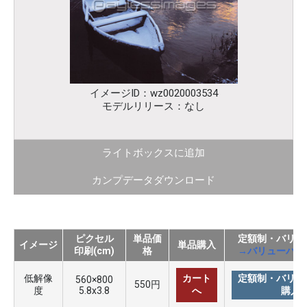
イメージID：wz0020003534
モデルリリース：なし
ライトボックスに追加
カンプデータダウンロード
ピクセル
単品価
定額制・バリュ
イメージ
単品購入
印刷(cm)
格
→バリューパッ
低解像
カート
定額制・バリュ
560×800
550円
度
5.8x3.8
へ
購入