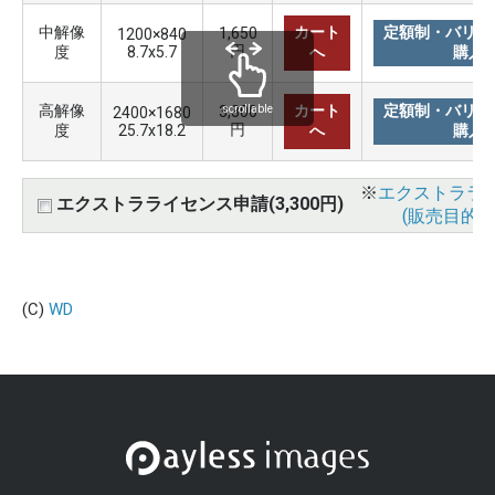
中解像
カート
定額制・バリュ
1,650
1200×840
円
度
8.7x5.7
へ
購入
高解像
カート
定額制・バリュ
3,300
scrollable
2400×1680
円
度
25.7x18.2
へ
購入
※
エクストララ
エクストラライセンス申請(3,300円)
(販売目的使
(C)
WD