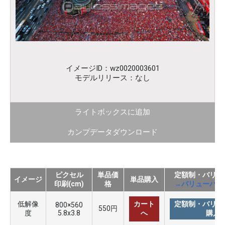
イメージID：wz0020003601
モデルリリース：なし
ライトボックスに追加
カンプデータダウンロード
ピクセル
単品価
定額制・バリュ
イメージ
単品購入
印刷(cm)
格
→バリューパッ
低解像
カート
定額制・バリュ
800×560
550円
度
5.8x3.8
へ
購入