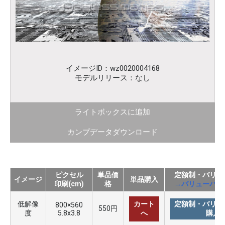
イメージID：wz0020004168
モデルリリース：なし
ライトボックスに追加
カンプデータダウンロード
ピクセル
単品価
定額制・バリュ
イメージ
単品購入
印刷(cm)
格
→バリューパッ
低解像
カート
定額制・バリュ
800×560
550円
度
5.8x3.8
へ
購入