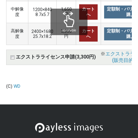
中解像
カート
定額制・バリュ
1,650
1200×840
円
度
8.7x5.7
へ
購入
高解像
カート
定額制・バリュ
3,300
scrollable
2400×1680
円
度
25.7x18.2
へ
購入
※
エクストララ
エクストラライセンス申請(3,300円)
(販売目的使
(C)
WD