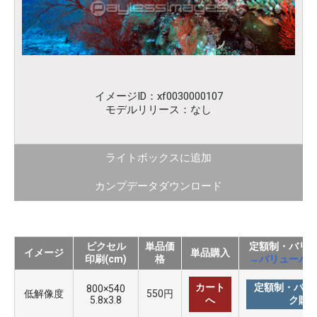
イメージID：xf0030000107
モデルリリース：なし
ライトボックスに追加
カンプデータダウンロード
ピクセル
単品価
定額制・バリ
イメージ
単品購入
印刷(cm)
格
→バリューパ
カート
定額制・バリ
800×540
低解像度
550円
5.8x3.8
へ
ク購