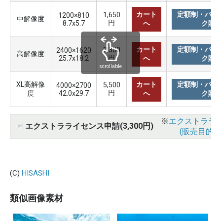
カート
定額制・バリ
1,650
1200×810
中解像度
円
8.7x5.7
へ
ク購
カート
定額制・バリ
3,300
2400×1620
高解像度
円
25.7x18.2
へ
ク購
scrollable
XL高解像
カート
定額制・バリ
5,500
4000×2700
円
度
42.0x29.7
へ
ク購
※
エクストララ
エクストラライセンス申請(3,300円)
(販売目的使
(C)
HISASHI
類似画像素材