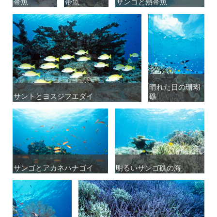
帯魚
帯魚
帯魚
帯魚
サンゴと熱帯魚
サンゴと熱帯魚
晴れた日の珊瑚
晴れた日の珊瑚
サントとヨスジフエダイ
サントとヨスジフエダイ
礁
礁
サンゴとアカネハナゴイ
サンゴとアカネハナゴイ
明るいサンゴ礁の海
明るいサンゴ礁の海