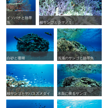
イソバナと熱帯
イソバナと熱帯
魚
魚
枝サンゴとクマノミ
枝サンゴとクマノミ
白砂と珊瑚
白砂と珊瑚
浅瀬のサンゴと熱帯魚
浅瀬のサンゴと熱帯魚
枝サンゴとデバスズメダイ
枝サンゴとデバスズメダイ
水面に映るサンゴ
水面に映るサンゴ