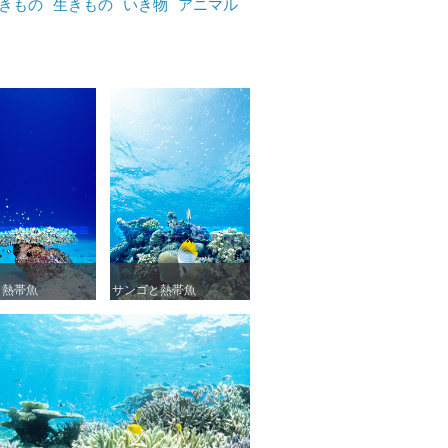
きもの
生きもの
いき物
アニマル
と熱帯魚
と熱帯魚
サンゴと熱帯魚
サンゴと熱帯魚