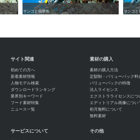
サンゴと熱帯魚
サンゴと熱帯魚
サンゴと
サンゴと
サイト関連
素材の購入
初めての方へ
素材の購入方法
新着素材情報
定額制・バリューパック料
人物モデル検索
バリューパックの特徴
ダウンロードランキング
法人ライセンス
業界別キーワード
エクストラライセンスにつ
フード素材特集
エディトリアル画像につい
ニュース一覧
初月無料について
無料素材
サービスについて
その他