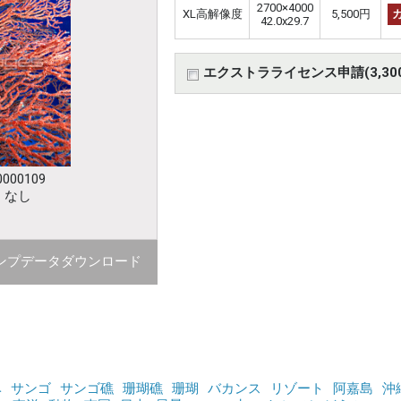
2700×4000
XL高解像度
5,500円
42.0x29.7
エクストラライセンス申請(3,30
000109
：なし
ンプデータダウンロード
ベ
サンゴ
サンゴ礁
珊瑚礁
珊瑚
バカンス
リゾート
阿嘉島
沖