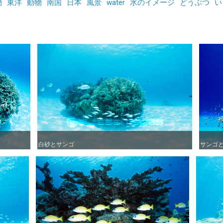
物
東洋
動物
南国
日本
風景
water
水のイメージ
どうぶつ
い
白砂とサンゴ
白砂とサンゴ
サンゴ
サンゴ