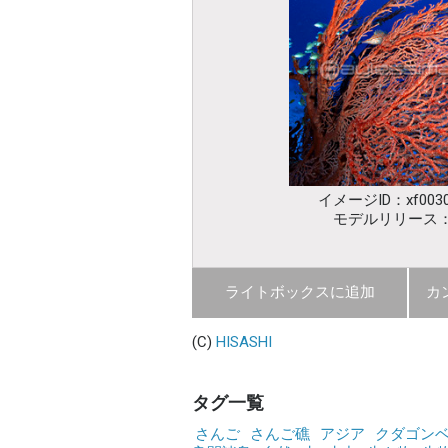
イメージID：xf0030
モデルリリース
ライトボックスに追加
カ
(C)
HISASHI
タグ一覧
さんご
さんご礁
アジア
クダゴン