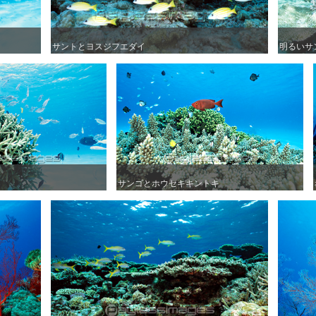
サントとヨスジフエダイ
サントとヨスジフエダイ
明るいサ
明るいサ
サンゴとホウセキキントキ
サンゴとホウセキキントキ