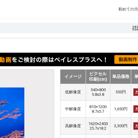
初めての
ピクセル
イメージ
単品価格
印刷(cm)
540×800
低解像度
550円
5.8x3.8
810×1200
中解像度
1,650円
8.7x5.7
1620×2400
高解像度
3,300円
25.7x18.2