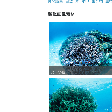
良間諸島
自然
水
水中
生き物
生
類似画像素材
サンゴの根
サンゴの根