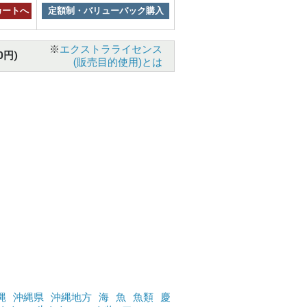
カートへ
定額制・バリューパック購入
※
エクストラライセンス
0円)
(販売目的使用)とは
縄
沖縄県
沖縄地方
海
魚
魚類
慶