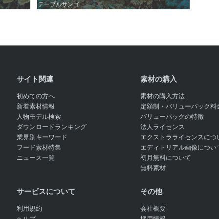
テーブルサンゴ
テーブルサンゴ
サイト関連
素材の購入
初めての方へ
素材の購入方法
新着素材情報
定額制・バリューパック料
人物モデル検索
バリューパックの特徴
ダウンロードランキング
法人ライセンス
業界別キーワード
エクストラライセンスにつ
フード素材特集
エディトリアル画像につい
ニュース一覧
初月無料について
無料素材
サービスについて
その他
利用規約
会社概要
ヘルプ
採用情報