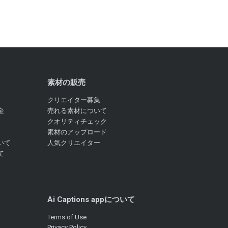
素材の販売
クリエイター募集
金
売れる素材について
クオリティチェック
素材のアップロード
いて
人気クリエイター
て
Ai Captions appについて
Terms of Use
Privacy Policy