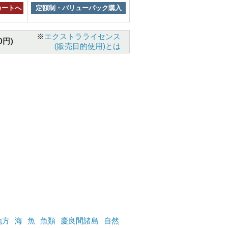
カートへ
定額制・バリューパック購入
※
エクストラライセンス
0円)
(販売目的使用)とは
地方
海
魚
魚類
慶良間諸島
自然