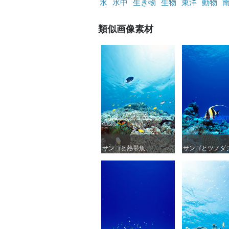
水
水中
生き物
生物
東洋
動物
類似画像素材
サンゴと熱帯魚
サンゴと熱帯魚
サンゴとツノダ
サンゴとツノダ