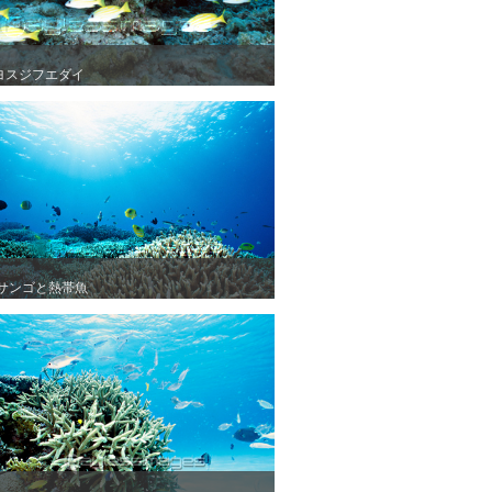
ヨスジフエダイ
ヨスジフエダイ
サンゴと熱帯魚
サンゴと熱帯魚