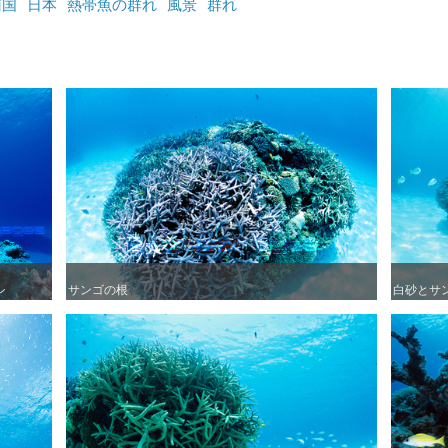
南国
日本
熱帯魚の群れ
風景
群れ
シ
シ
サンゴの根
サンゴの根
白砂とサ
白砂とサ