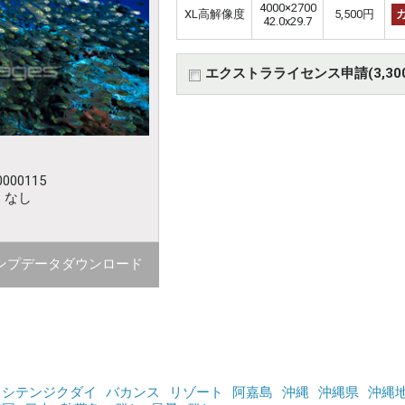
4000×2700
XL高解像度
5,500円
42.0x29.7
エクストラライセンス申請(3,30
000115
：なし
ンプデータダウンロード
カシテンジクダイ
バカンス
リゾート
阿嘉島
沖縄
沖縄県
沖縄