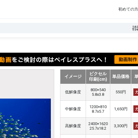
初めての
ピクセル
イメージ
単品価格
印刷(cm)
800×540
低解像度
550円
5.8x3.8
1200×810
中解像度
1,650円
8.7x5.7
2400×1620
高解像度
3,300円
25.7x18.2