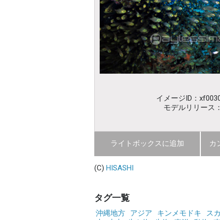
イメージID：xf0030
モデルリリース
ライトボックスに追加
カ
(C)
HISASHI
タグ一覧
沖縄地方
アジア
キンメモドキ
ス