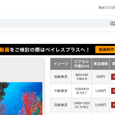
初めての
ピクセル
イメージ
単品価格
印刷(cm)
800×540
低解像度
550円
5.8x3.8
1200×810
中解像度
1,650円
8.7x5.7
2400×1620
高解像度
3,300円
25.7x18.2