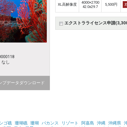
4000×2700
XL高解像度
5,500円
42.0x29.7
エクストラライセンス申請(3,30
000118
：なし
ンプデータダウンロード
ンゴ礁
珊瑚礁
珊瑚
バカンス
リゾート
阿嘉島
沖縄
沖縄県