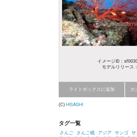
イメージID：xf0030
モデルリリース
ライトボックスに追加
カ
(C)
HISASHI
タグ一覧
さんご
さんご礁
アジア
サンゴ
サ