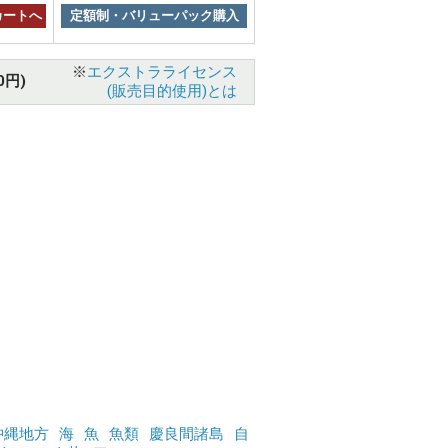
カートへ
定額制・バリューパック購入
※
エクストラライセンス
0円)
(販売目的使用)とは
沖縄地方
海
魚
魚類
慶良間諸島
自