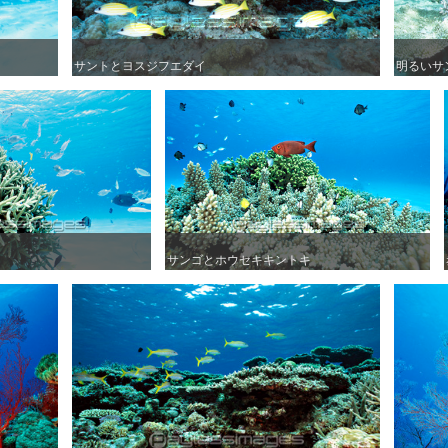
サントとヨスジフエダイ
サントとヨスジフエダイ
明るいサ
明るいサ
サンゴとホウセキキントキ
サンゴとホウセキキントキ