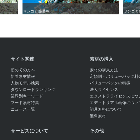
サンゴと熱帯魚
サンゴと熱帯魚
サンゴと
サンゴと
サイト関連
素材の購入
初めての方へ
素材の購入方法
新着素材情報
定額制・バリューパック料
人物モデル検索
バリューパックの特徴
ダウンロードランキング
法人ライセンス
業界別キーワード
エクストラライセンスにつ
フード素材特集
エディトリアル画像につい
ニュース一覧
初月無料について
無料素材
サービスについて
その他