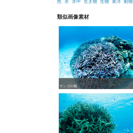
然
水
水中
生き物
生物
東洋
動物
類似画像素材
サンゴの根
サンゴの根