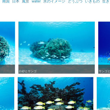
南国
日本
風景
water
水のイメージ
どうぶつ
いきもの
生き
白砂とサンゴ
白砂とサンゴ
サンゴ
サンゴ