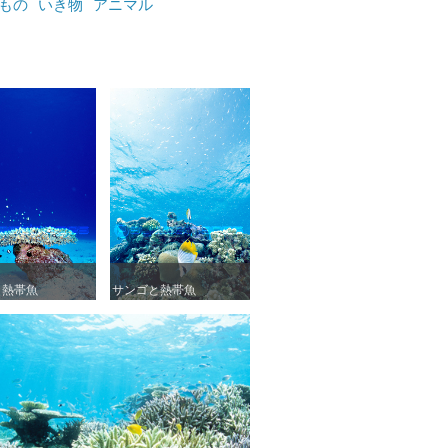
もの
いき物
アニマル
と熱帯魚
と熱帯魚
サンゴと熱帯魚
サンゴと熱帯魚