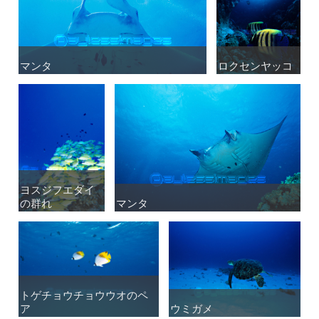
マンタ
マンタ
ロクセンヤッコ
ロクセンヤッコ
ヨスジフエダイ
ヨスジフエダイ
の群れ
の群れ
マンタ
マンタ
トゲチョウチョウウオのペ
トゲチョウチョウウオのペ
ア
ア
ウミガメ
ウミガメ