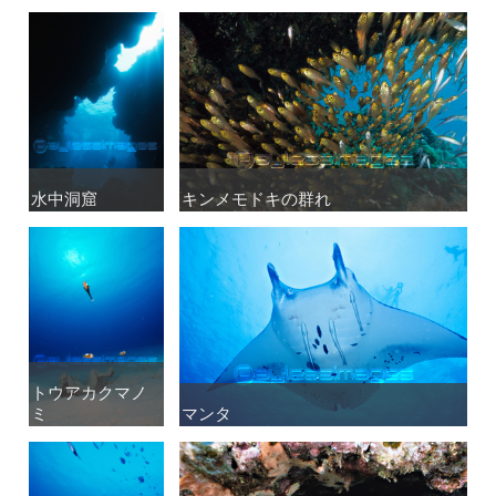
水中洞窟
水中洞窟
キンメモドキの群れ
キンメモドキの群れ
トウアカクマノ
トウアカクマノ
ミ
ミ
マンタ
マンタ