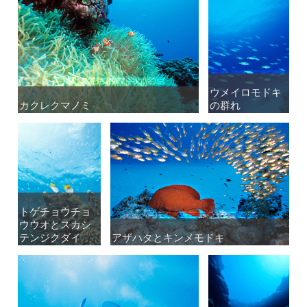
ウメイロモドキ
ウメイロモドキ
カクレクマノミ
カクレクマノミ
の群れ
の群れ
トゲチョウチョ
トゲチョウチョ
ウウオとスカシ
ウウオとスカシ
テンジクダイ
テンジクダイ
アザハタとキンメモドキ
アザハタとキンメモドキ