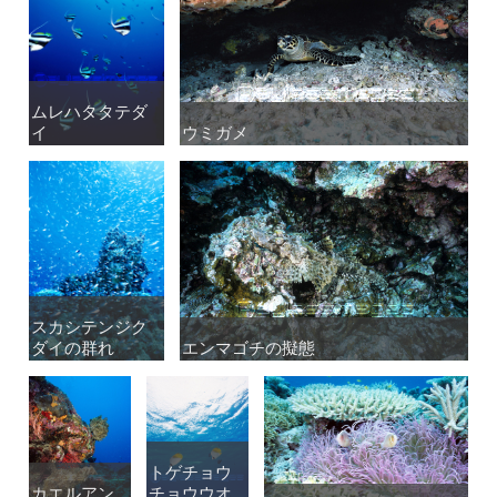
ムレハタタテダ
ムレハタタテダ
イ
イ
ウミガメ
ウミガメ
スカシテンジク
スカシテンジク
ダイの群れ
ダイの群れ
エンマゴチの擬態
エンマゴチの擬態
トゲチョウ
トゲチョウ
カエルアン
カエルアン
チョウウオ
チョウウオ