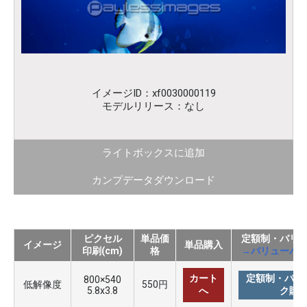
イメージID：xf0030000119
モデルリリース：なし
ライトボックスに追加
カンプデータダウンロード
ピクセル
単品価
定額制・バリ
イメージ
単品購入
印刷(cm)
格
→バリューパ
カート
定額制・バリ
800×540
低解像度
550円
5.8x3.8
へ
ク購