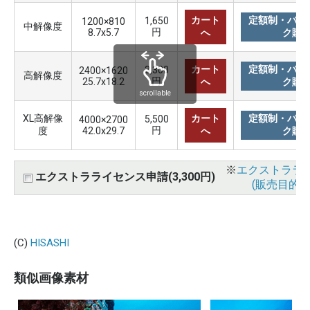
カート
定額制・バリ
1,650
1200×810
中解像度
円
8.7x5.7
へ
ク購
カート
定額制・バリ
3,300
2400×1620
高解像度
円
25.7x18.2
へ
ク購
scrollable
XL高解像
カート
定額制・バリ
5,500
4000×2700
円
度
42.0x29.7
へ
ク購
※
エクストララ
エクストラライセンス申請(3,300円)
(販売目的使
(C)
HISASHI
類似画像素材