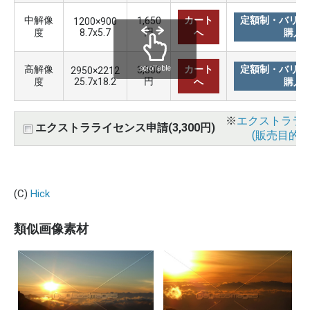
中解像
カート
定額制・バリュ
1,650
1200×900
円
度
8.7x5.7
へ
購入
高解像
カート
定額制・バリュ
3,300
scrollable
2950×2212
円
度
25.7x18.2
へ
購入
※
エクストララ
エクストラライセンス申請(3,300円)
(販売目的使
(C)
Hick
類似画像素材