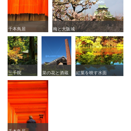
千本鳥居
千本鳥居
梅と大阪城
梅と大阪城
三千院
三千院
菜の花と酒蔵
菜の花と酒蔵
紅葉を映す水面
紅葉を映す水面