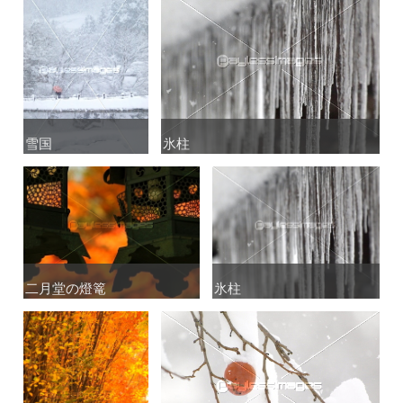
雪国
雪国
氷柱
氷柱
二月堂の燈篭
二月堂の燈篭
氷柱
氷柱