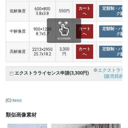
カート
定額制・バリ
600×800
低解像度
550円
5.8x3.8
へ
ク購
カート
定額制・バリ
1,650
900×1200
中解像度
円
8.7x5.7
へ
ク購
scrollable
カート
定額制・バリ
3,300
2213×2950
高解像度
円
25.7x18.2
へ
ク購
※
エクストララ
エクストラライセンス申請(3,300円)
(販売目的使
(C)
keso
類似画像素材