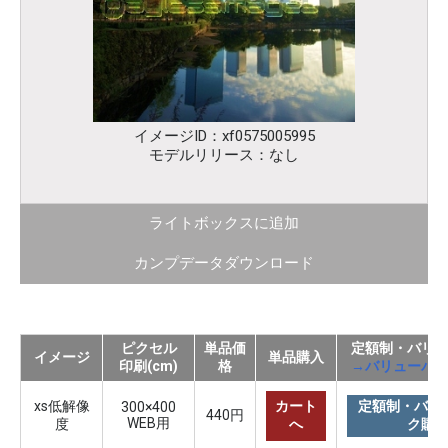
イメージID：xf0575005995
モデルリリース：なし
ライトボックスに追加
カンプデータダウンロード
ピクセル
単品価
定額制・バリ
イメージ
単品購入
印刷(cm)
格
→バリューパ
xs低解像
カート
定額制・バリ
300×400
440円
WEB用
度
へ
ク購