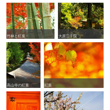
竹林と紅葉
竹林と紅葉
大原三千院
大原三千院
高山寺の紅葉
高山寺の紅葉
紅葉
紅葉