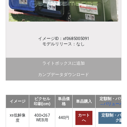
イメージID：xf0685005091
モデルリリース：なし
ライトボックスに追加
カンプデータダウンロード
ピクセル
単品価
定額制・バリ
イメージ
単品購入
印刷(cm)
格
→バリューパ
xs低解像
カート
定額制・バリ
400×267
440円
WEB用
度
へ
ク購