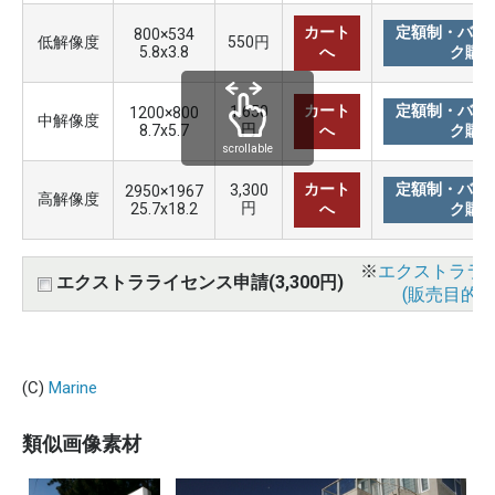
カート
定額制・バリ
800×534
低解像度
550円
5.8x3.8
へ
ク購
カート
定額制・バリ
1,650
1200×800
中解像度
円
8.7x5.7
へ
ク購
scrollable
カート
定額制・バリ
3,300
2950×1967
高解像度
円
25.7x18.2
へ
ク購
※
エクストララ
エクストラライセンス申請(3,300円)
(販売目的使
(C)
Marine
類似画像素材