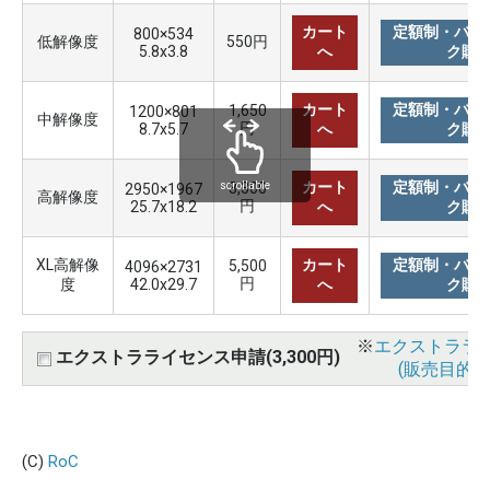
カート
定額制・バリ
800×534
低解像度
550円
5.8x3.8
へ
ク購
カート
定額制・バリ
1,650
1200×801
中解像度
円
8.7x5.7
へ
ク購
カート
定額制・バリ
3,300
scrollable
2950×1967
高解像度
円
25.7x18.2
へ
ク購
XL高解像
カート
定額制・バリ
5,500
4096×2731
円
度
42.0x29.7
へ
ク購
※
エクストララ
エクストラライセンス申請(3,300円)
(販売目的使
(C)
RoC