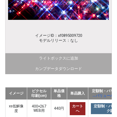
イメージID：xf0895009720
モデルリリース：なし
ライトボックスに追加
カンプデータダウンロード
ピクセル
単品価
定額制・バリ
イメージ
単品購入
印刷(cm)
格
→バリューパ
xs低解像
カート
定額制・バリ
400×267
440円
WEB用
度
へ
ク購