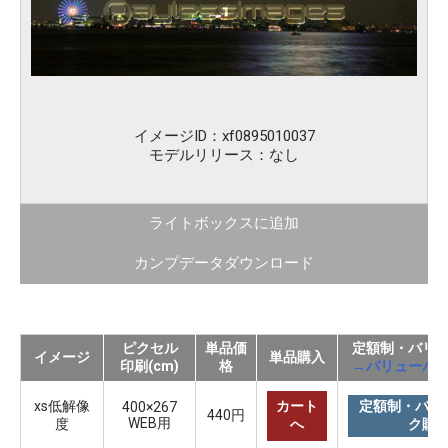
イメージID：xf0895010037
モデルリリース：なし
ライトボックスに追加
カンプデータダウンロード
ピクセル
単品価
定額制・バリ
イメージ
単品購入
印刷(cm)
格
→バリューパ
xs低解像
カート
定額制・バリ
400×267
440円
WEB用
度
へ
ク購