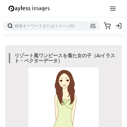
リゾート風ワンピースを着た女の子（Aiイラス
ト・ベクターデータ）