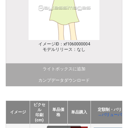
イメージID：xf1060000004
モデルリリース：なし
ライトボックスに追加
カンプデータダウンロード
ピクセ
単品価
定額制・バリュ
ル
イメージ
単品購入
格
→バリューパッ
印刷
(cm)