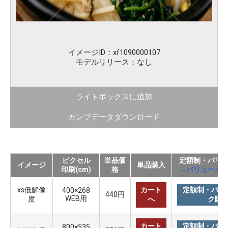
イメージID：xf1090000107
モデルリリース：なし
ライトボックスに追加
カンプデータダウンロード
ピクセル
単品価
定額制・バリ
イメージ
単品購入
印刷(cm)
格
→バリューパ
xs低解像
カート
定額制・バリ
400×268
440円
WEB用
度
へ
ク購
カート
定額制・バリ
800×535