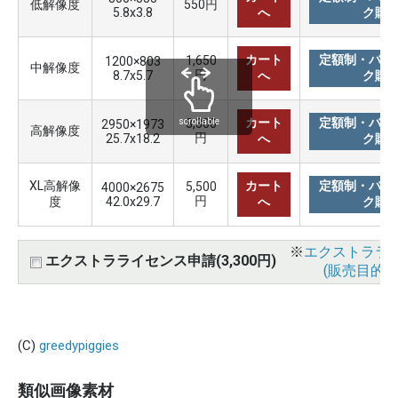
低解像度
550円
5.8x3.8
へ
ク購
カート
定額制・バリ
1,650
1200×803
中解像度
円
8.7x5.7
へ
ク購
カート
定額制・バリ
3,300
scrollable
2950×1973
高解像度
円
25.7x18.2
へ
ク購
XL高解像
カート
定額制・バリ
5,500
4000×2675
円
度
42.0x29.7
へ
ク購
※
エクストララ
エクストラライセンス申請(3,300円)
(販売目的使
(C)
greedypiggies
類似画像素材